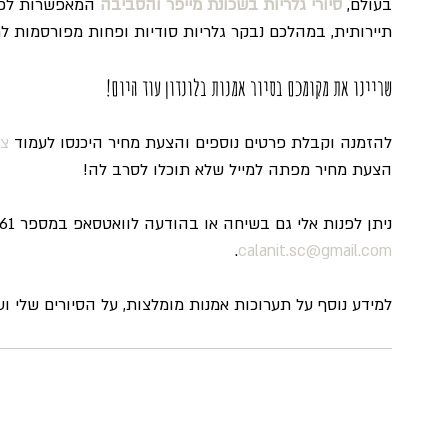
בעולם, 
סיורי גלריות בשכונת מייפר והסביבה
 המאפשרות לכם
תיירותית, במהלכם נבקר גלריות סודיות ופחות מפורסמות לתי
שריינו את מקומכם בסיור אמנות בלונדון עוד היום!
להזמנה וקבלת פרטים נוספים והצעת מחיר היכנסו לעמוד 
צו
הצעת מחיר מפתה למייל שלא תוכלו לסרב לה!
ניתן לפנות אלי גם בשיחה או בהודעה לוואטסאפ במספר 447952302561+ או כתבו לי למייל 
.
calanit.sc@gmail.com
למידע נוסף על תערוכות אמנות מומלצות, על הסיורים שלי ועל