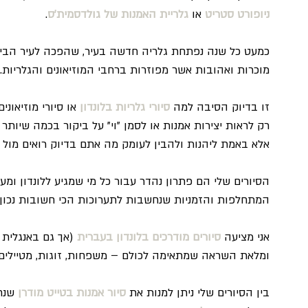
ניופורט סטריט
 או 
גלריית האמנות של גולדסמית'ס
.
כמעט כל שנה נפתחת גלריה חדשה בעיר, שהפכה לעיר הבירה
מוכרות ואהובות אשר מפוזרות ברחבי המוזיאונים והגלריות.
זו בדיוק הסיבה למה 
סיורי גלריות בלונדון
 או סיורי מוזיאו
רק לראות יצירות אמנות או לסמן "וי" על ביקור בכמה שיותר מו
אלא באמת ליהנות ולהבין לעומק מה אתם בדיוק רואים מול עי
הסיורים שלי הם פתרון נהדר עבור כל מי שמגיע ללונדון ומע
המתחלפות והזמניות שנחשבות לתערוכות הכי חשובות נכון ל
אני מציעה 
סיורים מודרכים בלונדון בעברית
 (אך גם באנגלית 
ומלאת השראה שמתאימה לכולם – משפחות, זוגות, מטיילים בו
בין הסיורים שלי ניתן למנות את 
סיור אמנות בטייט מודרן
 שנח