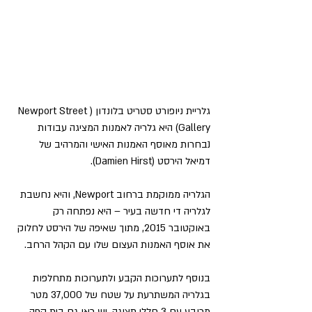
גלריית ניופורט סטריט בלונדון (Newport Street 
Gallery) היא גלריה לאמנות המציגה עבודות 
נבחרות מאוסף האמנות האישי והמרהיב של 
דמיאל הירסט (Damien Hirst).
הגלריה ממוקמת ברחוב Newport, והיא נחשבת 
לגלריה די חדשה בעיר – היא נפתחה רק 
באוקטובר 2015, מתוך שאיפה של הירסט לחלוק 
את אוסף האמנות העצום שלו עם הקהל הרחב.
בנוסף לתערוכות הקבע ולתערוכות מתחלפות 
בגלריה המשתרעת על שטח של 37,000 מטר 
מרובע עם 3 חללי תצוגה, יש כאן גם בית קפה 