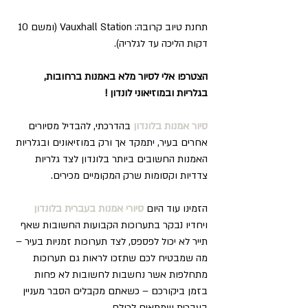
תחנת טיוב קרובה: Vauxhall Station (ומשם 10 
דקות הליכה עד לגלריה).
הצטרפו אלי לסיור מלא באמנות ברחובות, 
בגלריות ובמוזיאוני לונדון !
סיור אמנות בלונדון
 בהדרכתי, להבדיל מסיורים 
אחרים בעיר, יתמקד אך ורק במוזיאונים ובגלריות 
האמנות החשובים ביותר בלונדון לצד גלריות 
צדדיות וקסומות שרק המקומיים מכירים.
הזמינו עוד היום 
סיורי אמנות בעברית בלונדון
ויחדיו נבקר בתערוכות הקבועות החשובות שאף 
תייר לא יכול לפספס, לצד תערוכות זמניות בעיר – 
מה שמבטיח לכם שתזכו לראות גם תערוכות 
מתחלפות אשר נחשבות לחשובות לא פחות 
בזמן ביקורכם – כשאתם מקבלים הסבר מעניין 
בעברית שמתאים לכולם.