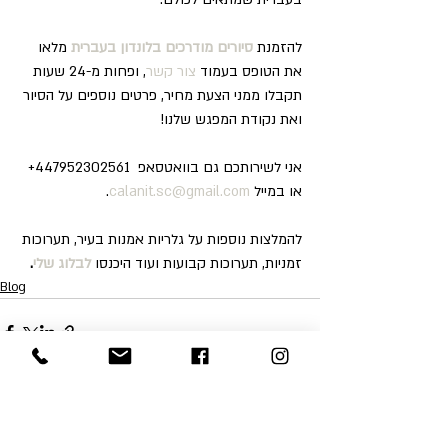
להזמנת 
סיורים מודרכים בלונדון בעברית
 מלאו 
את הטופס בעמוד 
צור קשר
, ופחות מ-24 שעות 
תקבלו ממני הצעת מחיר, פרטים נוספים על הסיור 
ואת נקודת המפגש שלנו!
אני לשירותכם גם בוואטסאפ  447952302561+ 
או במייל 
calanit.sc@gmail.com
.
להמלצות נוספות על גלריות אמנות בעיר, תערוכות 
זמניות, תערוכות קבועות ועוד היכנסו 
לבלוג שלי
.
Blog
Recent Posts
See All