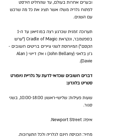
ובערים אחרות בעולם, עד שהחליט הירסט 
לפתוח גלריה משלו אשר תציג את כל מה שרכש 
עם השנים.
תערוכה זמנית שכרגע רצה במוזיאון עד ה-1 
בספטמבר, ונקראת Cradle of Magic ("ערש 
הקסם") המיוחסת לשני ציירים בריטים חשובים - 
ג'ון בלאני (John Bellany) ו אלן דייווי (Alan 
Davie).
דברים חשובים שכדאי לדעת על גלריית ניופורט 
סטריט בלונדון:
שעות פעילות: שלישי-ראשון 10:00-18:00, בשני 
סגור.
איפה: Newport Street.
מחיר: הכניסה חינם לגלריה ולכל התערוכות.