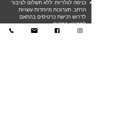
כניסה לגלריות: ללא תשלום לציבור
הרחב. תערוכות מיוחדות עשויות
לדרוש רכישת כרטיסים בהתאם
למחירון המקום
נקודת מפגש: תימסר לאחר ההרשמה
זוהי הזדמנות נדירה להעמיק באמנות,
להתרגש מהיצירות ולגלות את
הסיפורים שמאחורי הפנים והצבעים.
להרשמה ולפרטים נוספים:
!הרשמו עכשיו