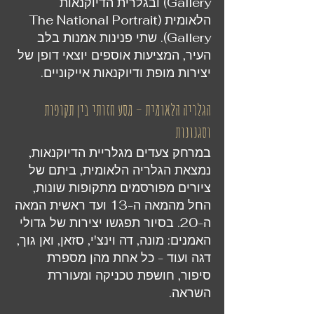
Gallery) ובגלרית הדיוקנאות
הלאומית (The National Portrait
Gallery). שתי פנינות אמנות בלב
העיר, המציעות אוספים יוצאי דופן של
יצירות מופת ודיוקנאות אייקוניים.
הגלריה הלאומית – מסע חזותי בין תקופות
וסגנונות
במרחק צעדים מגלריית הדיוקנאות,
נמצאת הגלריה הלאומית, ביתם של
ציורים מפורסמים מתקופות שונות,
החל מהמאה ה-13 ועד ראשית המאה
ה-20. בסיור תפגשו יצירות של גדולי
האמנים: מונה, דה וינצ'י, סזאן, ואן גוך,
דגה ועוד - כל אחת מהן מספרת
סיפור, חושפת טכניקה ומעוררת
השראה.