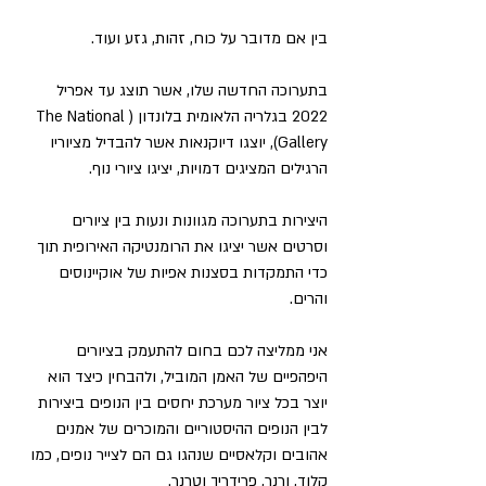
בין אם מדובר על כוח, זהות, גזע ועוד.
בתערוכה החדשה שלו, אשר תוצג עד אפריל 
2022 בגלריה הלאומית בלונדון (The National 
Gallery), יוצגו דיוקנאות אשר להבדיל מציוריו 
הרגילים המציגים דמויות, יציגו ציורי נוף.
היצירות בתערוכה מגוונות ונעות בין ציורים 
וסרטים אשר יציגו את הרומנטיקה האירופית תוך 
כדי התמקדות בסצנות אפיות של אוקיינוסים 
והרים.
אני ממליצה לכם בחום להתעמק בציורים 
היפהפיים של האמן המוביל, ולהבחין כיצד הוא 
יוצר בכל ציור מערכת יחסים בין הנופים ביצירות 
לבין הנופים ההיסטוריים והמוכרים של אמנים 
אהובים וקלאסיים שנהגו גם הם לצייר נופים, כמו 
קלוד, ורנר, פרידריך וטרנר.