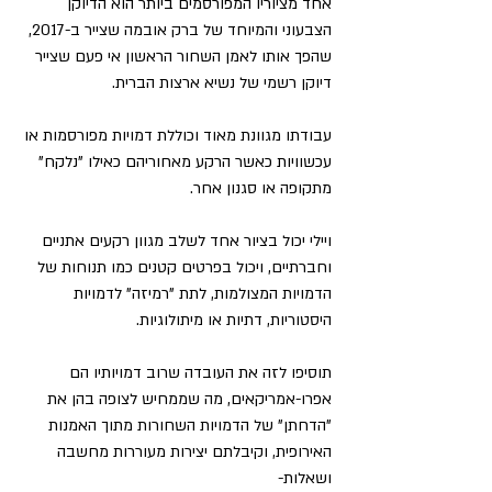
אחד מציוריו המפורסמים ביותר הוא הדיוקן 
הצבעוני והמיוחד של ברק אובמה שצייר ב-2017, 
שהפך אותו לאמן השחור הראשון אי פעם שצייר 
דיוקן רשמי של נשיא ארצות הברית.
עבודתו מגוונת מאוד וכוללת דמויות מפורסמות או 
עכשוויות כאשר הרקע מאחוריהם כאילו "נלקח" 
מתקופה או סגנון אחר.
ויילי יכול בציור אחד לשלב מגוון רקעים אתניים 
וחברתיים, ויכול בפרטים קטנים כמו תנוחות של 
הדמויות המצולמות, לתת "רמיזה" לדמויות 
היסטוריות, דתיות או מיתולוגיות.
תוסיפו לזה את העובדה שרוב דמויותיו הם 
אפרו-אמריקאים, מה שממחיש לצופה בהן את 
"הדחתן" של הדמויות השחורות מתוך האמנות 
האירופית, וקיבלתם יצירות מעוררות מחשבה 
ושאלות-