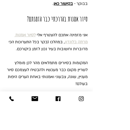
בבוקר - 
בקישור כאן
. 
סיור אמנות בהדרכתי כבר הזמנתם?
אני מזמינה אתכם להצטרף אלי 
לסיור אמנות 
מרתק בלונדון
, במהלכו נבקר בכל התערוכות הכי 
מדוברות וחשובות בעיר נכון לזמן ביקורכם.
המקומות בסיורים מתמלאים מהר לכן מומלץ 
לשריין מקום כבר מעכשיו ולהבטיח לעצמכם סיור 
מעניין, שונה, צבעוני ואמנותי באחת הערים היפות 
בעולם!
להזמנות ופרטים נוספים מלאו ושלחו את הטופס 
בעמוד 
צור קשר
, או כתבו לי ישירות לוואטסאפ 
447952302561+ או שלחו לי מייל לכתובת 
calanit.sc@gmail.com. 