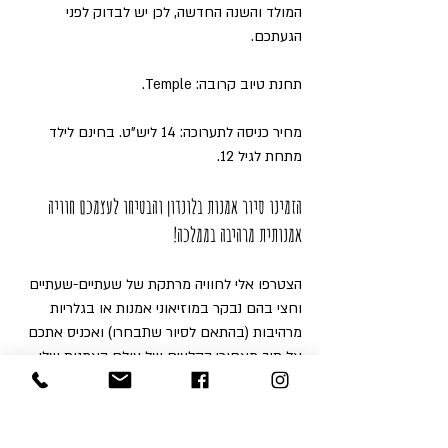
המולד והשנה החדשה, לכן יש לבדוק לפני 
הגעתכם.
תחנת טיוב קרובה: Temple.
מחיר כניסה לתערוכה: 14 ליש"ט. בחינם לילד 
מתחת לגיל 12.
הזמינו סיור אמנות בלונדון והבטיחו לעצמכם חוויה 
אמנותית מרהיבה בממלכה!
הצטרפו אלי לחוויה מרתקת של שעתיים-שעתיים 
וחצי בהם נבקר במוזיאוני אמנות או בגלריות 
מרהיבות (בהתאם לסיור שתבחרו) ואכניס אתכם 
אל תוך מאחורי הקלעים של עולם האמנות שלו 
חוקים משלו.
במסגרת 
סיורי אמנות בלונדון בעברית
 שלי תקבלו 