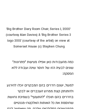
'Big Brother Diary Room Chair, Series 1, 2000' 
(courtesy Alan Davies) & 'Big Brother Series 2 
logo 2001' (courtesy of the artist) on view at 
Somerset House (c) Stephen Chung
כמה מהעבודות כאן אפילו מציעות "פתרונות" 
שונים לבעיה הזו של חוסר שינה ועבודה ללא 
הפסקה:
למשל, ישנם חדרים בהם המבקרים יוכלו להירגע 
ולהתנתק קצת ממרוץ העכברים או לבקר 
בחדרים בהם תוכלו "להתעטף" בשמיכת נחושת 
שחוסמת את כל האותות האלקטרו-מגנטיים 
מהמכשירים הסלולריים שלכם, מה שיאפשר לכם 