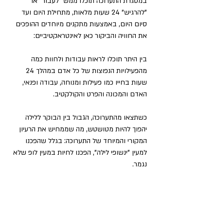
במסגרת התערוכה תוכלו ממש "לעבור" או 
"להרגיש" 24 שעות מלאות, מתחילת היום ועד 
סיום היום, באמצעות מתקנים מיוחדים ההופכים 
את החוויה והביקור כאן לאינטראקטיביים:
בין היתר תוכלו לראות עבודות ולחוות כמה 
מהפעילויות הנפוצות של כל אדם במהלך 24 
שעות בחייו כמו פעילות ומנוחה, עבודה ופנאי, 
האדם והמכונה והפרט והקולקטיב.
כשתצאו מהתערוכה, הגבול בין הבוקר ללילה 
יהפוך להיות מטושטש, מה שממחיש את הרעיון 
המקורי והמיוחד של התערוכה: בגלל שהפכנו 
למעין "ינשופי לילה", הפכנו לחיות במעין לופ שלא 
נגמר.