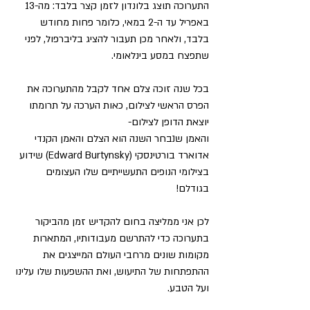
התערוכה תוצג בלונדון לזמן קצר בלבד: מה-13 
באפריל עד ה-2 במאי, כלומר פחות מחודש 
בלבד, ולאחר מכן תעבור להציג בליברפול, לפני 
שתפצח במסע בינלאומי.
בכל שנה זוכה צלם אחד לקבל מהתערוכה את 
הפרס הראשי לצילום, כאות הערכה על תרומתו 
יוצאת הדופן לצילום-
והאמן שנבחר השנה הוא הצלם והאמן הקנדי 
אדוארד בורטינסקי (Edward Burtynsky) שידוע 
בצילומי הנופים התעשייתיים שלו העצומים 
בגודלם!
לכן אני ממליצה בחום להקדיש זמן מהביקור 
בתערוכה כדי להתרשם מעבודותיו, המתארות 
מקומות שונים מרחבי העולם המייצגים את 
ההתפתחות של התיעוש, ואת ההשפעות שלו עלינו 
ועל הטבע.