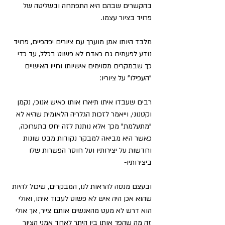
בהקשרים שבהם היא התפתחה ובשליטה של ​​
פרויד בציור עצמו.
מלבד היותו אמן מוערך עם ציורים יפהפיים, פרויד 
נודע לפעמים גם כאדם לא פשוט בכלל, עד כדי 
כך שבמקרים מסוימים אישיותו וחייו האישיים 
"העפילו" על ציוריו:
רבים שעבדו איתו תיארו אותו כאיש אנוכי, נקמן 
וקטנוני, וייאמר לזכות הגלריה הלאומית שהיא לא 
"מתעלמת" מכך אלא נותנת לזה יחס בתערוכה, 
כאשר היא מביאה למבקר נקודות מבט שונות 
וחדשות על יצירותיו ועל חוסר הפשרות שלו 
ביצירותיו-
ובעצם מנסה להראות לנו, המבקרים, שיכול להיות 
שהוא אכן היה איש לא פשוט לעבוד איתו, ואולי 
הוא דרש לא מעט מהאנשים אותם צייר, אך אולי 
זה מה שהפך אותו בין היתר לאחד אמני הציור 