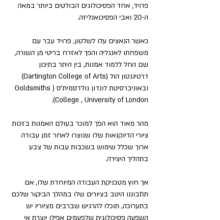
פרויד, אחד הפסיכולוגים הבולטים ביותר במאה 
ה-20 ואבי הפסיכואנליזה.
כאשר הנאצים עלו לשלטון, פרויד עבר עם 
משפחתו לאנגליה והפך לאזרח בריטי מן השורה, 
שם החל ללמוד אמנות, בין היתר בתיכון 
דרטינגטון הול (Dartington College of Arts) 
ובאוניברסיטת לונדון גולדסמית'ס (Goldsmiths 
College , University of London).
מהר מאוד הוא הפך למוכר בעולם האמנות בזכות 
ציורי הדיוקנאות שלו שנוצרו לאחר זמן עבודה 
ארוך שכלל שימוש בשכבות עבות של צבע 
בתהליך היצירה.
אך חוץ מטכניקת העבודה המיוחדת שלו, אם 
תתבוננו היטב בציורים שלו במהלך הביקור שלכם 
בתערוכה, תוכלו להרגיש שברבים מציוריו יש 
השפעה פסיכולוגית שלפעמים אפילו יוצרת אי 