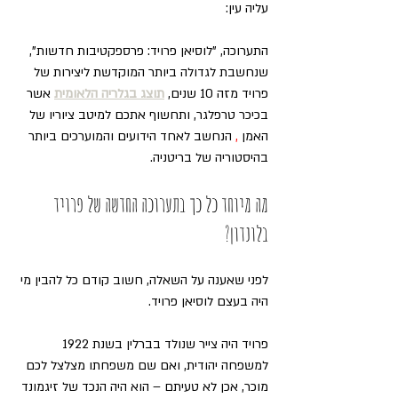
עליה עין:
התערוכה, "לוסיאן פרויד: פרספקטיבות חדשות", 
שנחשבת לגדולה ביותר המוקדשת ליצירות של 
פרויד מזה 10 שנים, 
תוצג בגלריה הלאומית
 אשר 
בכיכר טרפלגר, ותחשוף אתכם למיטב ציוריו של 
האמן 
,
 הנחשב לאחד הידועים והמוערכים ביותר 
בהיסטוריה של בריטניה.
מה מיוחד כל כך בתערוכה החדשה של פרויד 
בלונדון?
לפני שאענה על השאלה, חשוב קודם כל להבין מי 
היה בעצם לוסיאן פרויד.
פרויד היה צייר שנולד בברלין בשנת 1922 
למשפחה יהודית, ואם שם משפחתו מצלצל לכם 
מוכר, אכן לא טעיתם – הוא היה הנכד של זיגמונד 