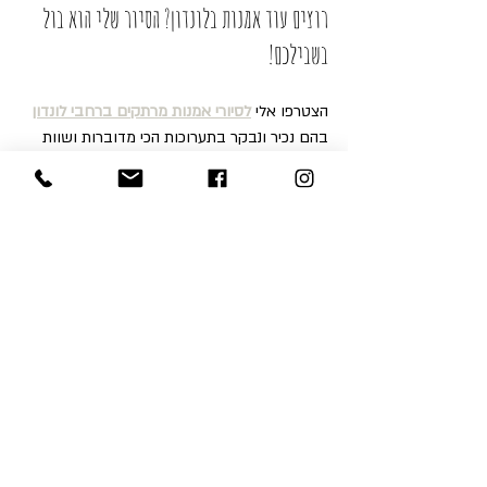
רוצים עוד אמנות בלונדון? הסיור שלי הוא בול 
בשבילכם!
הצטרפו אלי 
לסיורי אמנות מרתקים ברחבי לונדון
בהם נכיר ונבקר בתערוכות הכי מדוברות ושוות 
נכון לזמן הביקור שלכם בבירת אנגליה.
אני מציעה סיורים קבוצתיים, או פרטיים, בגלריות 
של מייפר וסנט ג'יימס, טייט מודרן וכמובן גם 
באוספים של הגלריה הלאומית.
להזמנת סיור או קבלת פרטים נוספים ומחירים, 
אנא פנו אלי דרך הטופס בעמוד צור הקשר 
שבאתר 
בקישור הבא
ואחזור אליכם בהקדם.
כמו כן אל תהססו לפנות אלי גם בוואטסאפ 
447952302561+ או באמצעות המייל בכתובת 
.
calanit.sc@gmail.com