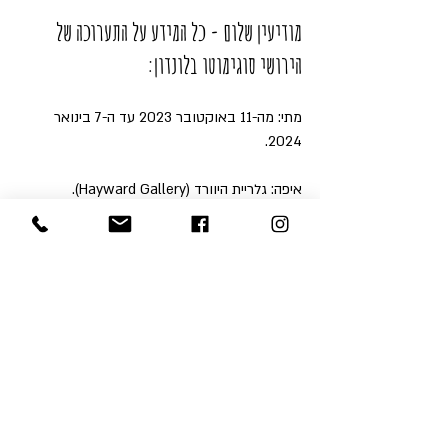
מודיעין שלום - כל המידע על התערוכה של 
הירושי סוגימוטו בלונדון:
מתי: מה-11 באוקטובר 2023 עד ה-7 בינואר 
2024.
איפה: גלריית היוורד (Hayward Gallery).
שעות פעילות: שני וחמישי מ-11:00 עד 18:00, 
ברביעי עד ראשון עד 23:00.
תחנת טיוב קרובה: Waterloo או Embankment.
מחיר: 16 ליש"ט למבוגר.
לרכישת כרטיסים לחצו כאן.