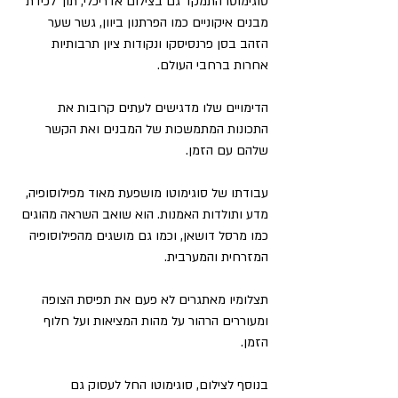
סוגימוטו התמקד גם בצילום אדריכלי, תוך לכידת 
מבנים איקוניים כמו הפרתנון ביוון, גשר שער 
הזהב בסן פרנסיסקו ונקודות ציון תרבותיות 
אחרות ברחבי העולם. 
הדימויים שלו מדגישים לעתים קרובות את 
התכונות המתמשכות של המבנים ואת הקשר 
שלהם עם הזמן.
עבודתו של סוגימוטו מושפעת מאוד מפילוסופיה, 
מדע ותולדות האמנות. הוא שואב השראה מהוגים 
כמו מרסל דושאן, וכמו גם מושגים מהפילוסופיה 
המזרחית והמערבית. 
תצלומיו מאתגרים לא פעם את תפיסת הצופה 
ומעוררים הרהור על מהות המציאות ועל חלוף 
הזמן.
בנוסף לצילום, סוגימוטו החל לעסוק גם 