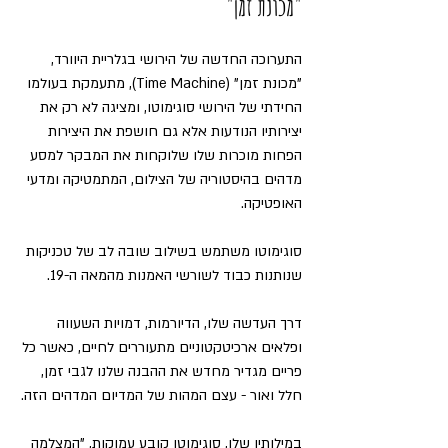
"מכונת זמן"
התערוכה החדשה של הירושי בגלריית היוורד, 
"מכונת זמן" (Time Machine), מתעמקת בעולמו 
החידתי של הירושי סוגימוטו, ומציגה לא רק את 
יצירותיו הנודעות אלא גם חושפת את היצירות 
הפחות מוכרות שלו שלוקחות את המבקר למסע 
מדהים בהיסטוריה של הצילום, המתמטיקה ומדעי 
האופטיקה.
סוגימוטו משתמש בשילוב שובה לב של טכניקות 
שנותנות כבוד לשורשי האמנות מהמאה ה-19. 
דרך העדשה שלו, הדיורמות, דמויות השעווה 
ופלאים ארכיטקטוניים מתעוררים לחיים, כאשר כל 
פריים מגדיר מחדש את ההבנה שלנו לגבי זמן, 
חלל ואור - עצם המהות של המדיום המדהים הזה.
במילותיו שלו, סוגימוטו קובע עמוקות, "המצלמה 