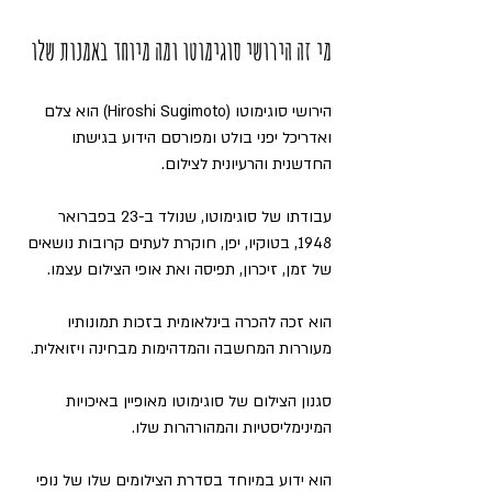
מי זה הירושי סוגימוטו ומה מיוחד באמנות שלו
הירושי סוגימוטו (Hiroshi Sugimoto) הוא צלם 
ואדריכל יפני בולט ומפורסם הידוע בגישתו 
החדשנית והרעיונית לצילום. 
עבודתו של סוגימוטו, שנולד ב-23 בפברואר 
1948, בטוקיו, יפן, חוקרת לעתים קרובות נושאים 
של זמן, זיכרון, תפיסה ואת אופי הצילום עצמו. 
הוא זכה להכרה בינלאומית בזכות תמונותיו 
מעוררות המחשבה והמדהימות מבחינה ויזואלית.
סגנון הצילום של סוגימוטו מאופיין באיכויות 
המינימליסטיות והמהורהרות שלו. 
הוא ידוע במיוחד בסדרת הצילומים שלו של נופי 