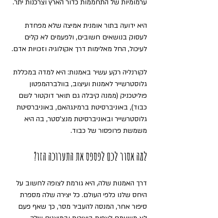
ערמומיות של התחממות כדור הארץ וצרכנות יתר.
היא ידועה בתור אומנית אמיצה שלא מפחדת 
לעסוק בנושאים חשובים, ולפעמים לא קלים 
לעיכול, החל מאלימות דרך אקולוגיה וזכויות אדם.
לקורנליה רקע עשיר באמנות: היא למדה במכללת 
גלוסטרשייר לאמנות ועיצוב, בוולברהמפטון 
פוליטכניק (ממנה קיבלה גם תואר דוקטור לשם 
כבוד), באוניברסיטת ברמינגהאם, באוניברסיטת 
גלוסטרשייר ובאוניברסיטת מנצ'סטר, בה היא 
משמשת פרופסור של כבוד.
למה אסור לכם לפספס את התערוכה הזו?
דרך האמנות שלה, היא גורמת לצופה לחשוב על 
היחס שלנו כלפי העולם. כל יצירה שלה מספרת 
סיפור אחר, המנסה להעביר מסר, כך שאף פעם 