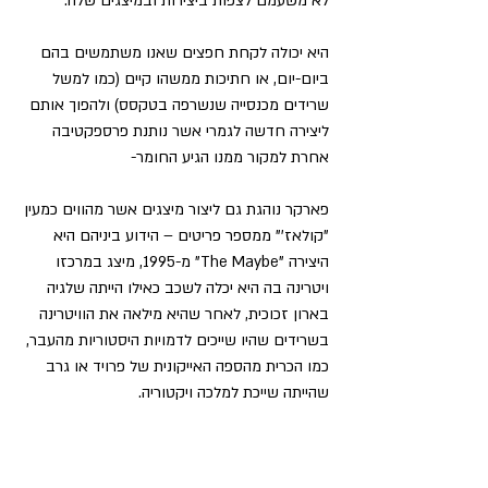
לא משעמם לצפות ביצירות ובמיצגים שלה.
היא יכולה לקחת חפצים שאנו משתמשים בהם 
ביום-יום, או חתיכות ממשהו קיים (כמו למשל 
שרידים מכנסייה שנשרפה בטקסס) ולהפוך אותם 
ליצירה חדשה לגמרי אשר נותנת פרספקטיבה 
אחרת למקור ממנו הגיע החומר-
פארקר נוהגת גם ליצור מיצגים אשר מהווים כמעין 
"קולאז'" ממספר פריטים – הידוע ביניהם היא 
היצירה "The Maybe" מ-1995, מיצג במרכזו 
ויטרינה בה היא יכלה לשכב כאילו הייתה שלגיה 
בארון זכוכית, לאחר שהיא מילאה את הוויטרינה 
בשרידים שהיו שייכים לדמויות היסטוריות מהעבר, 
כמו הכרית מהספה האייקונית של פרויד או גרב 
שהייתה שייכת למלכה ויקטוריה.