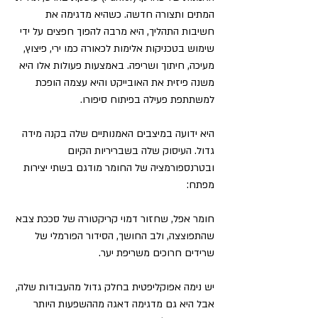
המתים ותצורה חדשה. כשהיא מדגימה את 
חשיבות התהליך, היא מרבה להפוך חפצים על ידי 
שימוש בטכניקות אלימות לכאורה כמו ירי, פיצוץ, 
מעיכה, חיתוך ושריפה. באמצעות פעולות אלו היא 
משנה פיזית את האובייקט והיא עצמה הופכת 
למשתתפת פעילה בפיתוח סיפורו.
היא ידועה במיצבים האמנותיים שלה בקנה מידה 
גדול. העיסוק שלה בשבריריות הקיום 
ובטרנספורמציה של החומר מודגם בשתי יצירות 
מפתח: 
חומר אפל, שחזור דמוי קריקטורה של סככת צבא 
שהתפוצצה, ולב החושך, הסידור הפורמלי של 
שרידים חרוכים משריפת יער. 
יש נימה אפוקליפטית בחלק גדול מהעבודות שלה, 
אבל היא גם מדגימה דאגה מההשפעות היותר 