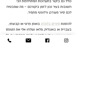
כולל גם ביקור בתערוכות המתחלפות הכי 
חשובות בעיר נכון לזמן ביקורכם – מה שמבטיח 
לכם סיור מעודכן ורלוונטי מתמיד.
להזמנת 
סיורים בלונדון
באופן פרטי או קבוצתי, 
בעברית או באנגלית, מלאו ושלחו אלי את הטופס 
בקישור הבא
 ואדאג לחזור אליכם במהרה עם כל 
הפרטים והמחירים.
ניתן לפנות אלי גם דרך הוואטסאפ 
447952302561+ או במייל 
.
calanit.sc@gmail.com
להמלצות נוספות שכתבתי לכם על תערוכות 
מתחלפות ששווה לבקר במהלך טיול בעיר, היכנסו 
לבלוג שלי
.
Blog