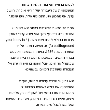
לעסוק בו ואיך אני בוחרת למרחב את 
המשמעויות של העבודה שלי", היא אומרת. חושב 
עליך. אני מתכוון אני. התכוונתי אליך. אינו שונה."
אחת הדוגמאות הבולטות ביותר היא בשימוש 
החוזר שלה ב"הגוף שלך הוא שדה קרב" לאורך 
עבודות הקולאז' החדשות שלה. ( “your body is 
a battleground”) זה נעשה במקור על ידי 
האמנית בשנת 1989, באותה תקופה, הוא עסק 
בבחירת נשים ובמאבק לחופש הרבייה, מאבק 
שמתנהל עד היום. אבל האופן בו היא חוזרת אל 
העבודה ומשלבת דימויים עכשוויים-
היא למעשה יוצרת עבודה חדשה, נועזת 
המשמיעה את קולה כאמנית פמיניסטית 
שמהדהדת את הנושא של "הגוף" הנשי, אלימות 
פיזית, מינית כנגד נשים, המאבק של נשים לעשות 
הפלה/או לקבל סיוע בפריון.