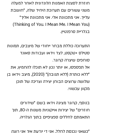
חוזרת לסצנת האמנות הלונדונית לאחר למעלה 
משני עשורים עם תערוכת היחיד שלה, "חושבת 
עלייך. אני מתכוונת אלי. אני מתכוונת אליך" 
(Thinking of You. I Mean Me. I Mean You) 
בגלריית סרפנטיין.
התערוכה כוללת מבחר ייחודי של מיצבים, תמונות 
סטילס +טקסט, לצד וידאו ועבודות סאונד 
סוחפים שיצרה קרוגר.
אל תפספסו, או יותר נכון לא תוכלו להחמיץ, את 
"ללא כותרת (ללא תגובה)" (2020), מיצב וידאו בן 
שלושה ערוצים הבוחן יצירה וצריכה של תוכן 
מקוון עכשווי.
בנוסף, קרוגר מציגה וידאו בשם "שידורים 
חוזרים" של יצירות אייקוניות משנות ה-80, תוך 
התאמתם לחללים ספציפיים בתוך הגלריה.
"כשאני נכנסת לחלל, אני די יודעת איך אני רוצה 