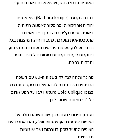
האמנית הדגולה הזו, שהיא אחת האהובות עלי.
ברברה קרוגר (Barbara Kruger) היא אמנית 
יהודיה אמריקאית ופרופסור לאמנות חזותית 
באוניברסיטת קליפורניה בסן דייגו ואמנית 
קונספטואלית מוערכת שעבודותיה, המוצגות בכל 
רחבי העולם, טעונות פוליטית ומעוררות מחשבה, 
וחוקרות לעתים קרובות סוגיות של כוח, זהות 
ותרבות צריכה.
קרוגר עלתה לגדולה בשנות ה-80 עם השפה 
החזותית הייחודית שלה המשלבת טקסט מודגש 
בגופן Futura Bold Oblique לבן על רקע אדום, 
על גבי תמונות שחור-לבן.
הסגנון הייחודי הזה משך את תשומת הלב של 
הצופים למסרים העוצמתיים שלה, והם אתגרו את 
הצופים להטיל ספק בנורמות ואידיאולוגיות 
חברתיות.