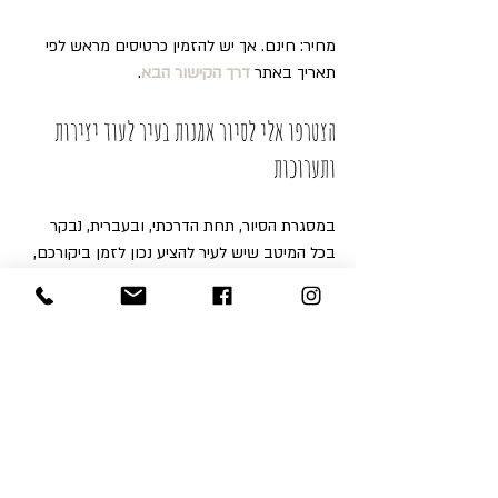
מחיר: חינם. אך יש להזמין כרטיסים מראש לפי 
תאריך באתר 
דרך הקישור הבא
.
הצטרפו אלי לסיור אמנות בעיר לעוד יצירות 
ותערוכות
במסגרת הסיור, תחת הדרכתי, ובעברית, נבקר 
בכל המיטב שיש לעיר להציע נכון לזמן ביקורכם, 
אם זה מבחינת תערוכות, יצירות, גלריות 
ומוזיאונים.
הזמינו עכשיו 
סיור אמנות בעברית בלונדון
באמצעות מילוי ושליחת טופס צור הקשר 
בקישור 
הבא
 ואדאג לחזור אליכם בהקדם.
ניתן לפנות אלי להזמנות ולפרטים נוספים גם 
בוואטסאפ 447952302561+ או במייל 