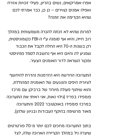
אפרו-אמריקאים, נשים בהריון, פעילי זכויות אזרח 
ואפילו אמנים קווירים – כן כן, כבר אמרתי לכם 
שהיא הקדימה את זמנה?
למרות שהיא לא זכתה להכרה משמעותית במהלך 
רוב חייה, והיא אף סומנה ע"י ה-FBI כקומוניסטית, 
רק בשנות ה-70 היא החלה לקבל את הכבוד 
שמגיע לה והיום היא אף נחשבת לסמל פמיניסטי 
ומקור השראה לדור האומנים הצעיר. 
התערוכה החדשה היא הזדמנות נהדרת להיחשף 
לציוריה היפים והנוגעים של האומנית המהוללת, 
והוא שיתוף פעולה מיוחד של ברביקן עם מרכז 
פומפידו בפריז (גילוי נאות, אני ראיתי את התערוכה 
במרכז פומפידו באוקטובר 2022 והתערוכה 
מאוד מרשימה בהיקף העבודות ובגיוון שלהן).
בתוך התערוכה מחכים לכם יותר מ-70 פורטרטים 
שיצרה ניל במהלך הקריירה הארוכה שלה, לצד 