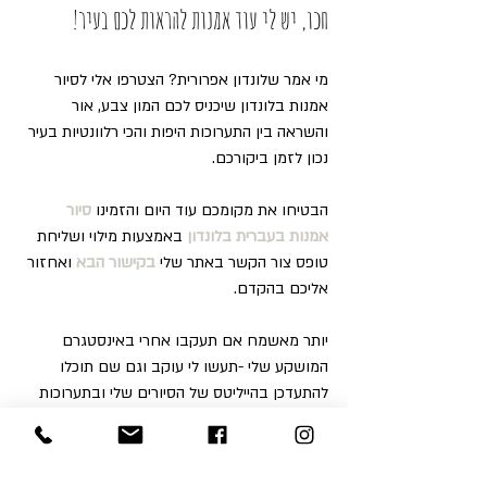
חכו, יש לי עוד אמנות להראות לכם בעיר!
מי אמר שלונדון אפרורית? הצטרפו אלי לסיור 
אמנות בלונדון שיכניס לכם המון צבע, אור 
והשראה בין התערוכות היפות והכי רלוונטיות בעיר 
נכון לזמן ביקורכם.
הבטיחו את מקומכם עוד היום והזמינו 
סיור 
אמנות בעברית בלונדון
 באמצעות מילוי ושליחת 
טופס צור הקשר באתר שלי 
בקישור הבא
ואחזור 
אליכם בהקדם.
יותר מאשמח אם תעקבו אחרי באינסטגרם 
המושקע שלי -תעשו לי עוקב וגם שם תוכלו 
להתעדכן בהייליטס של הסיורים שלי ובתערוכות 
נבחרות 
בקישור כאן.
כמו כן ניתן לפנות אלי להזמנות ולפרטים נוספים 