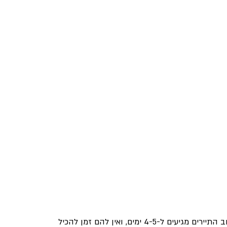
לונדון היא גן עדן לאוהבי האמנות באשר הם – אך בגלל שרוב התיירים מגיעים ל-4-5 ימים, ואין להם זמן להכיל 