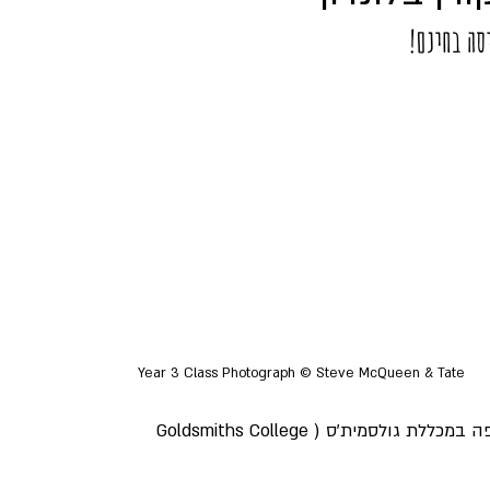
סה בחינם!
Year 3 Class Photograph © Steve McQueen & Tate
צ'לסי לאמנויות (University of the Arts London) ואמנות יפה במכללת גולסמית'ס (Goldsmiths College 