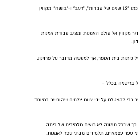
לפני שזכה להצלחה כיוצר קולנוע מוכשר ומצליח עם סרטים כמו "12 שנים של עבדות", "רעב" ו-"בושה", מקווין 
 בתערוכה המיוחדת "STEVE McQUEEN YEAR 3" חוזר מקווין אל עולם האמנות ומציב עבודת אמנות 
ן.
 כיתות בית הספר, אך למעשה מדובר על פרויקט 
 בריטניה בכלל – 
יר כדי להצטלם על ידי צוות צלמים שהוכשר במיוחד 
 כך שבכל תמונה לא רואים תלמידים של כיתה 
י ספר עצמאיים, תלמידים מבתי ספר לאמנות, 