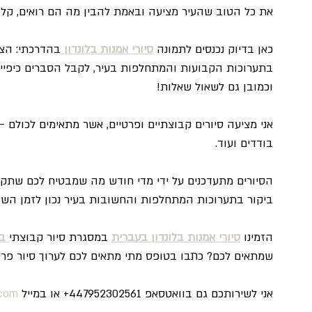
את כל הטוב שהעיר מציעה ובאמת להבין מה הם רואים, קל
כאן בדיוק נכנסים לתמונה 
סיורי אמנות בלונדון
בהדרכתי: הצט
בתערוכות הקבועות והמתחלפות בעיר, לקבל הסברים כיפיים
וכמובן גם לשאול שאלות!
אני מציעה סיורים קבוצתיים ופרטיים, אשר מתאימים לכולם – 
בודדים ועוד.
הסיורים מתעדכנים על ידי מדי חודש מה שמבטיח לכם שתקבלו 
ביקור בתערוכות המתחלפות והחשובות בעיר נכון לזמן השה
הזמינו 
סיורי אמנות בלונדון בעברית
 במסגרת סיור קבוצתי
ב
שמתאים לכם? כתבו בטופס מתי מתאים לכם לערוך סיור פרטי
אני לשירותכם גם בוואטסאפ 447952302561+ או במייל 
.com