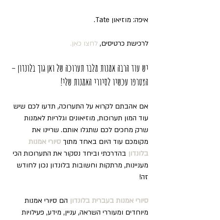
איפה: מוזיאון Tate.
לרכישת כרטיסים, 
לחצו כאן
.
יש עוד הרבה אמנות מלבד תערוכה של ואן גוך בלונדון – 
הצטרפו עכשיו לסיורי האמנות שלי!
אם אהבתם לקרוא על התערוכה, תדעו לכם שיש 
עוד המון תערוכות, מוזיאונים וגלריות לאמנות 
שרק מחכים לכם שתגלו אותם. שריינו את 
מקומכם עוד היום באחד מתוך 
סיורי אמנות 
בלונדון
 בהדרכתי וביחד נסקור את התערוכות הכי 
מעניינות, מרתקות וחשובות בלונדון נכון לחודש 
זה!
סיורי אמנות בעברית בלונדון
 הם סיורי אמנות 
מיוחדים ומעוררי השראה, עניין, מידע, פעילויות 