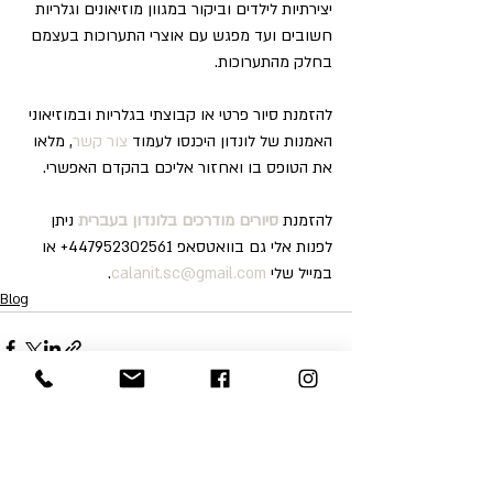
יצירתיות לילדים וביקור במגוון מוזיאונים וגלריות 
חשובים ועד מפגש עם אוצרי התערוכות בעצמם 
בחלק מהתערוכות.
להזמנת סיור פרטי או קבוצתי בגלריות ובמוזיאוני 
האמנות של לונדון היכנסו לעמוד 
צור קשר
, מלאו 
את הטופס בו ואחזור אליכם בהקדם האפשרי.
להזמנת 
סיורים מודרכים בלונדון בעברית
 ניתן 
לפנות אלי גם בוואטסאפ 447952302561+ או 
במייל שלי 
calanit.sc@gmail.com
.
Blog
Recent Posts
See All