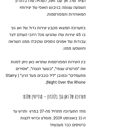
הציור שלו. אך עם זאת, לשהייה שלו בלונדון 
השפעה עצומה בגיבוש האופי של יצירותיו 
המאוחרות והמפורסמות.
בתערוכה תמצאו מקבץ יצירות גדול של ואן גוך 
בו 45 יצירות שלו שהגיעו מכל רחבי העולם לצד 
עבודות של אמנים נוספים שקיבלו ממנו השראה 
והושפעו ממנו.
בין היצירות המפורסמות שתראו כאן ניתן למנות 
את "פורטרט עצמי", "בשער הנצח", "אסירים 
מתעמלים" וכמובן "ליל כוכבים מעל הרון" (Starry 
Night Over the Rhone).
תערוכה של ואן גוך בלונדון – מודיעין שלום:
מתי: התערוכה תתחיל מה-27 במרץ  ותרוץ עד 
ה-11 באוגוסט 2019. מומלץ וכדאי לקנות 
כרטיסים כבר מעכשיו!