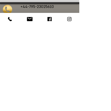
+44-795-23025610
calanit.sc@gmail.com
כלנית סיורי גלריות
סיורי אמנות בלונדון
סיורי אמנות בעברית בלונדון
סיורי אמנות פרטיים
בלונדון
סיורים מודרכים בלונדון בעברית
סיורים בלונדון
סיורי אמנות בנשיונל פוטרט גלרי
סיורי אמנות בנשיונל גלרי
סיורי אמנות
במייפר
סיורי אמנות בטייט מודרן
© Web design: Chloe Luck Designs