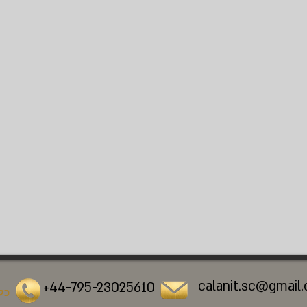
calanit.sc@gmail
+44-795-23025610
כל