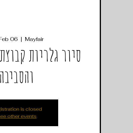
 Feb 06
  |  
Mayfair
סיור גלריות קבוצת
והסביבה
istration is closed
ee other events