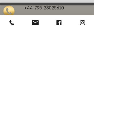
+44-795-23025610
calanit.sc@gmail.com
כלנית סיורי גלריות
סיורי אמנות בלונדון
סיורי אמנות בעברית בלונדון
סיורי אמנות פרטיים
בלונדון
סיורים מודרכים בלונדון בעברית
סיורים בלונדון
סיורי אמנות בנשיונל פוטרט גלרי
סיורי אמנות בנשיונל גלרי
סיורי אמנות
במייפר
סיורי אמנות בטייט מודרן
© Web design: Chloe Luck Designs