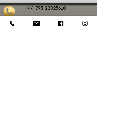
+44-795-23025610
calanit.sc@gmail.com
כלנית סיורי גלריות
סיורי אמנות בלונדון
סיורי אמנות בעברית בלונדון
סיורי אמנות פרטיים
בלונדון
סיורים מודרכים בלונדון בעברית
סיורים בלונדון
סיורי אמנות בנשיונל פוטרט גלרי
סיורי אמנות בנשיונל גלרי
סיורי אמנות
במייפר
סיורי אמנות בטייט מודרן
© Web design: Chloe Luck Designs