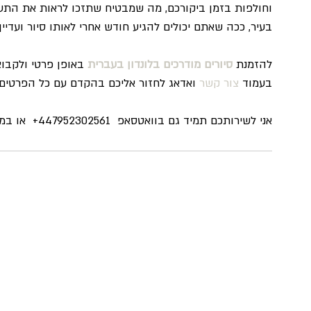
וחולפות בזמן ביקורכם, מה שמבטיח שתזכו לראות את התער
בעיר, ככה שאתם יכולים להגיע חודש אחרי לאותו סיור ועדיין
להזמנת 
סיורים מודרכים בלונדון בעברית
 באופן פרטי ולקבו
בעמוד 
צור קשר
 ואדאג לחזור אליכם בהקדם עם כל הפרטים, 
אני לשירותכם תמיד גם בוואטסאפ  447952302561+  או במייל שלי 