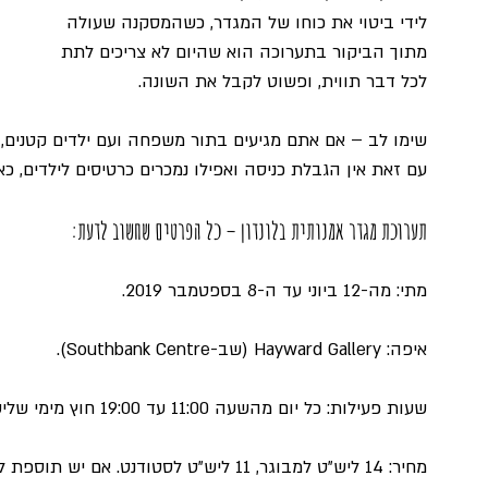
לידי ביטוי את כוחו של המגדר, כשהמסקנה שעולה 
מתוך הביקור בתערוכה הוא שהיום לא צריכים לתת 
לכל דבר תווית, ופשוט לקבל את השונה.
שימו לב – אם אתם מגיעים בתור משפחה ועם ילדים קטנים, ח
עם זאת אין הגבלת כניסה ואפילו נמכרים כרטיסים לילדים, כאשר ילדים מת
תערוכת מגדר אמנותית בלונדון – כל הפרטים שחשוב לדעת:
מתי: מה-12 ביוני עד ה-8 בספטמבר 2019.
איפה: Hayward Gallery (שב-Southbank Centre).
שעות פעילות: כל יום מהשעה 11:00 עד 19:00 חוץ מימי שלישי בהם הגלריה סגורה. 
מחיר: 14 ליש"ט למבוגר, 11 ליש"ט לסטודנט. אם יש תוספת למחיר – שימו לב שלא מדובר בתוספת תרומה.