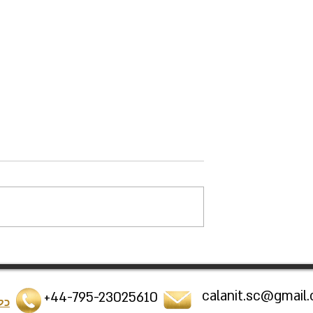
תערוכות חדשות בלונדון על ייצוג
חגיגת אומנות ומ
"האדם השחור" באמנות
לס
calanit.sc@gmail
+44-795-23025610
כל