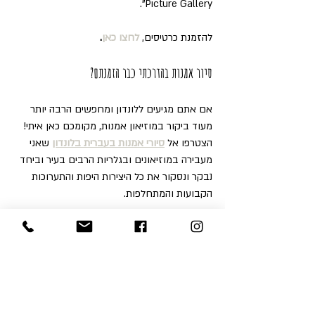
Picture Gallery".
להזמנת כרטיסים, 
לחצו כאן
.
סיור אמנות בהדרכתי כבר הזמנתם?
אם אתם מגיעים ללונדון ומחפשים הרבה יותר 
מעוד ביקור במוזיאון אמנות, מקומכם כאן איתי! 
הצטרפו אל 
סיורי אמנות בעברית בלונדון
 שאני 
מעבירה במוזיאונים ובגלריות הרבים בעיר וביחד 
נבקר ונסקור את כל היצירות היפות והתערוכות 
הקבועות והמתחלפות.
כי זה לא מספיק רק לראות יצירות ולבקר 
תערוכות – ברגע שאתם מבינים על מה מדובר, 
ומקבלים הדרכה והסברים קלילים ומעניינים 
במסגרת 
סיורי גלריות בלונדון
, אתם מקבלים 
חוויה אחרת לגמרי, שתעניין גם את הילדים 
הקטנים ביותר.