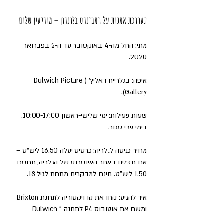
תערוכת אמנות על רמברנדט בלונדון – מודיעין שלום
:
מתי: החל מה-4 באוקטובר עד ה-2 בפברואר 
2020.
איפה: בגלריית דאליץ' (Dulwich Picture 
Gallery).
שעות פעילות: ימי שלישי-ראשון 10:00-17:00. 
בימי שני סגור.
מחיר כניסה לגלריה: כרטיס יעלה 16.50 ליש"ט – 
אם תזמינו באתר האינטרנט של הגלריה, תחסכו 
1.50 ליש"ט. חינם למבקרים מתחת לגיל 18.
איך להגיע: קחו את קו ויקטוריה לתחנת Brixton 
ומשם את אוטובוס P4 לתחנה "Dulwich 