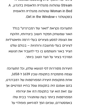
Stream שהולווה מהגלריה הלאומית בלונדון, A 
Woman in Bed שהולווה מהגלריה הלאומית 
בסקוטלנד ו-Girl in the Window.
התערוכה נקראת "האור של רמברנדט" בגלל 
האור שמשחק תפקיד חשוב ביצירותיו, הלוקח 
את הצופה למסע מציורים בעלי דרמה ותיאטרליות 
לציורים בעלי מחשבה ורוחניות – בכולם שלט 
הצייר באור והשתמש בו כדי להעביר את הנושא 
המרכזי בציור על הצד הטוב ביותר.
היצירות מסודרות לפי הנושא שלהן, וכל התערוכה 
עצמה מתמקדת בתקופה שבין 1639 ל-1658, 
אחת מתקופות היצירה המפורסמות של רמברנדט, 
בהם אומנם היה בתקופת שפל בחייו הפרטיים אך 
עם זאת הוא יצר בתקופה הזו את יצירותיו 
המפורסמות ביותר בעת שהתגורר בבית שלו 
באמסטרדם, שכיום הפך למוזיאון פופולרי על 