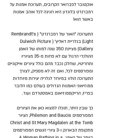
אוקטובר לפברואר הקרובים, תערוכת אמנות על 
רמברנדט בלונדון היא חגיגה לכל אוהב אמנות 
באשר הוא!
התערוכה "האור של רמברנדט" (Rembrandt's 
Light) בגלריית דאליץ' (Dulwich Picture 
Gallery) מציינת 350 שנה למותו של האמן 
ההולנדי הדגול עם לא פחות מ-35 מציוריו 
ותחריטיו, שחלק נכבד מהם כולל ציורים אייקוניים 
ומפורסמים לכל, ואם זה לא מספיק, לצורך 
התערוכה הולוו במיוחד לגלריה יצירות מיוחדות 
ממוזיאוני האמנות הגדולים בעולם כמו הלובר 
בפריז, הרייקסמוזיאום באמסטרדם ועוד.
כך שבין היתר, תוכלו למצוא כאן את הציורים 
המפורסמים Philemon and Baucis, הציור 
Christ and St Mary Magdalen at the Tomb 
מתקופת הבארוק ו-3 ציורי הנשים המפורסמים 
ביותר של האמן: A Woman Bathing in a 