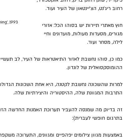
פיקדילי, שוק רחוק בריק, רחוב אוקספורד, 
רחוב ריג'נט, הצ'יינטאון של העיר ועוד.
ing', 1993
חוץ מאתרי תיירות יש בסוהו הכל: אזורי 
מגורים, מסעדות מעולות, מועדונים וחיי 
לילה, מסחר ועוד.
כמו כן, סוהו נחשבת לאזור התיאטראות של העיר, לב תעשיי
ההומוסקסואלית של לונדון.
למרות שהשכונה נחשבת לקטנה, היא אחת השכונות הגדולות
התרבות המגוונת שלה, ההיסטוריה והיצירתיות שלה.
בתרגום חופשי לעברית):
באמצעות מגוון צילומים יפהפיים ומגוונים, התערוכה משקפת