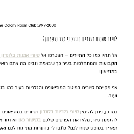
The Colony Room Club 1999-2000
לסיור אמנות בעברית בהדרכתי כבר נרשמתם?
אל תהיו כמו כל התיירים – הצטרפו אל 
סיורי אמנות בלונדון
במוזיאון!
אני מקיימת סיורים במיטב המוזיאונים והגלריות בעיר כמו בטי
ועוד. 
כמו כן, ניתן להזמין
סיורי גלריות בלונדון
וסיורים במוזיאונים
להזמנת סיור, מלאו את הפרטים שלכם 
בקישור כאן
 ואחזור א
תאריך בטופס שנוח לכם? כתבו לי בהערות מתי נוח לכם ואעד