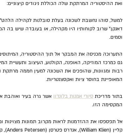
ואת ההיסטוריה המרתקת שלה הכוללת ניגודים קיצוניים:
דאנקן" שרוב לקוחותיו היו מקהילה, או בעובדה שיש בה המו
וסמים.
התערוכה מכניסה את המבקר אל תוך ההיסטוריה, המיתוסים,
גם כמרכז המוזיקה, האופנה, הקולנוע, העיצוב ותעשיית המין
רבות ומגוונות, שהופכים את השכונה למעין חממה מרתקת ומ
המאופיינת בחוסר ציות ואקסצנטריות.
בתור מדריכת 
סיורי אמנות בלונדון
 אשר גרה בעיר ואוהבת א
המקסימה הזו.
אל תפספסו את ההזדמנות לראות מקרוב תמונות מצוינות ומפו
קליין (William Klien), אנדרס פטרסן (Anders Petersen), קורין דיי (Corinne Day) ועוד.