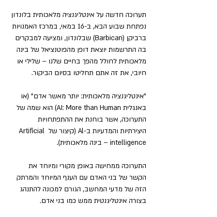
תערוכה חדשה על אינטליגנציה מלאכותית בלונדון 
נפתחת שבוע הבא, ב-16 במאי, במרכז האמנויות 
ברביקן (Barbican) שבלונדון, ומציעה למבקרים 
בה התרשמות יוצאת דופן מהפוטנציאל של בינה 
מלאכותית לחולל מהפך בחיים שלנו – שלילי או 
חיובי, את זה אתם תחליטו בסיום הביקור.
"אינטליגנציה מלאכותית: יותר מאשר אדם" (או 
באנגלית AI: More than Human) הוא שמה של 
התערוכה, אשר בוחנת את ההתפתחויות 
היצירתיות והמדעיות ב-Al (קיצור של Artificial 
intelligence – בינה מלאכותית).
התערוכה ממחישה באופן מקורי ומיוחד את 
הקשר של בני האדם עם הענף המיוחד והמרתק 
הזה של מדעי המחשב, הגורם למכונה להתנהג 
בצורה אינטליגנטית ממש כמו בני אדם.