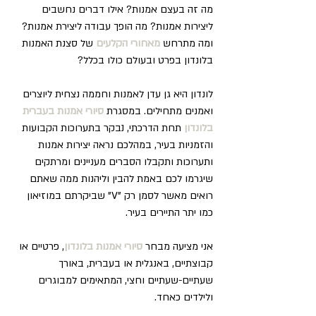
מה זה בעצם אמנות? אילו דברים נחשבים 
ליצירות אמנות? מה הופך עבודה ליצירת אמנות? 
ומה מתרחש 
מאחורי הקלעים
 של סצנת האמנות 
בלונדון בפרט ובעולם כולו בכלל?
לונדון היא גן עדן לאמנות וחממה נצחית ליוצרים 
ואמנים מתחילים. במסגרת 
סיורי אמנות בעברית 
בלונדון
 תחת הדרכתי, נבקר בתערוכות הקבועות 
והזמניות בעיר, במהלכם נראה יצירות אמנות 
ותערוכות ותקבלו הסברים מעניינים ומרתקים 
שיגרמו לכם באמת להבין וליהנות ממה שאתם 
רואים מאשר לסמן רק "V" שביקרתם במוזיאון 
כמו יתר התיירים בעיר.
אני מציעה מבחר 
סיורי אמנות בלונדון
, פרטיים או 
קבוצתיים, באנגלית או בעברית, באורך 
שעתיים-שעתיים וחצי, המתאימים למבוגרים 
ולילדים כאחד. 