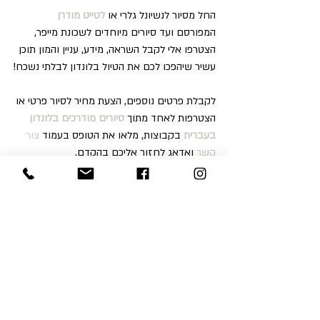
החל מסיור לנשיונל גלרי או 
לטייט מודרן
המפורסם ועד סיורים מיוחדים לשכונת מייפר, 
הצטרפו אלי לקבל השראה, מידע, עניין והמון תוכן 
עשיר שיהפכו לכם את הטיול בלונדון לבלתי נשכח!
לקבלת פרטים נוספים, הצעת מחיר לסיור פרטי או 
הצטרפות לאחד מתוך 
סיורים מודרכים בלונדון 
בעברית
 בקבוצות, מלאו את הטופס בעמוד 
צור 
קשר
 ואדאג לחזור אליכם בהקדם.
ניתן לפנות אלי גם בוואטסאפ 447952302561+ 
או במייל שלי 
calanit.sc@gmail.com
.
Blog
Recent Posts
See All