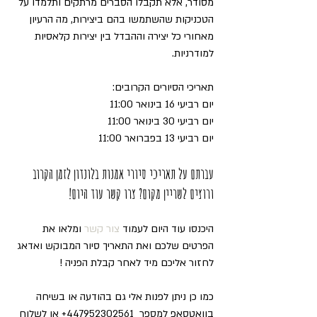
מסודר, אלא תקבלו הסברים מרתקים ותלמדו על 
הטכניקות שהשתמשו בהם ביצירות, מה הרעיון 
מאחורי כל יצירה וההבדל בין יצירות קלאסיות 
למודרניות.
תאריכי הסיורים הקרובים:
יום רביעי 16 בינואר 11:00
יום רביעי 30 בינואר 11:00
יום רביעי 13 בפברואר 11:00
עברתם על תאריכי סיורי אמנות בלונדון לזמן הקרוב 
ורוצים לשריין מקום? צרו קשר עוד היום!
היכנסו עוד היום לעמוד 
צור קשר
 ומלאו את 
הפרטים שלכם ואת התאריך סיור המבוקש ואדאג 
לחזור אליכם מיד לאחר קבלת הפניה !
כמו כן ניתן לפנות אלי גם בהודעה או בשיחה 
בוואטסאפ למספר  447952302561+ או לשלוח 