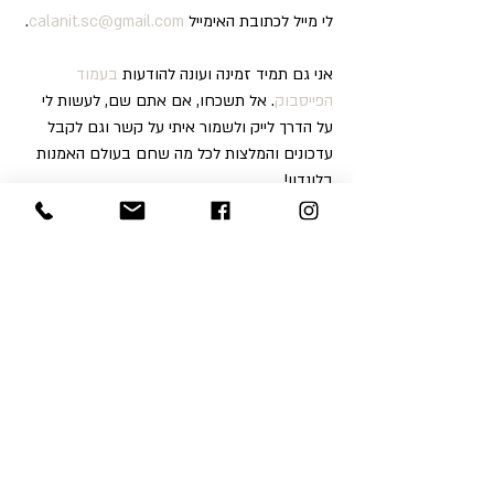
לי מייל לכתובת האימייל 
calanit.sc@gmail.com
.
אני גם תמיד זמינה ועונה להודעות 
בעמוד 
הפייסבוק
. אל תשכחו, אם אתם שם, לעשות לי 
על הדרך לייק ולשמור איתי על קשר וגם לקבל 
עדכונים והמלצות לכל מה שחם בעולם האמנות 
בלונדון!
עוד על 
סיורי אמנות בעברית בלונדון
, עלי ועל 
אמנות בכלל 
בבלוג שלי 
.
Recent Posts
See All