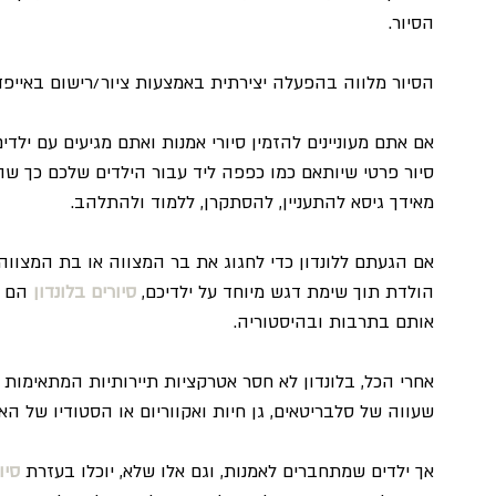
הסיור.
הסיור מלווה בהפעלה יצירתית באמצעות ציור/רישום באייפד, 
אם אתם מעוניינים להזמין סיורי אמנות ואתם מגיעים עם ילדי
סיור פרטי שיותאם כמו כפפה ליד עבור הילדים שלכם כך שהת
מאידך גיסא להתעניין, להסתקרן, ללמוד ולהתלהב.
אם הגעתם ללונדון כדי לחגוג את בר המצווה או בת המצווה ש
הולדת תוך שימת דגש מיוחד על ילדיכם, 
סיורים בלונדון
 הם 
אותם בתרבות ובהיסטוריה.
אחרי הכל, בלונדון לא חסר אטרקציות תיירותיות המתאימות ל
שעווה של סלבריטאים, גן חיות ואקווריום או הסטודיו של האר
אך ילדים שמתחברים לאמנות, וגם אלו שלא, יוכלו בעזרת 
סיו