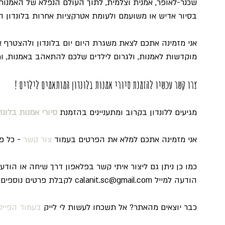
שכנר-לאופר, אמנית וצלמית, לתוך העולם הנפלא של האמנות
בסיור אדיש או משועמם ולעומת אטרקציות אחרות בלונדון המי
אני מזמינה אתכם לצאת משגרת היום יום בלונדון ולהצטרף א
מוקדשות לאמנות, ולגרום לילדים שלכם להתאהב באמנות, ומכ
צרו קשר עכשיו להזמנת סיורי אמנות בלונדון המותאמים לילדים !
מגיעים ללונדון בקרוב ומתעניינים בהזמנת 
סיורי אמנות בלונד
אני מזמינה אתכם למלא את הפרטים בעמוד 
צור קשר
 - כל פ
הודעה למייל calanit.sc@gmail.com לקבלת פרטים נוספים על הסיורים והזמנות.
כבר יוצאים מהאתר? אל תשכחו לעשות לי לייק 
בעמוד הפייס