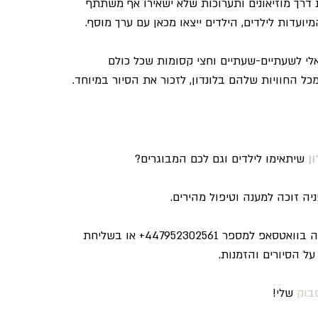
 דרך מוזיאונים ותערוכות שלא ישאירו אף משתתף 
ועדות לילדים, הילדים ייצאו מכאן עם ערך מוסף.
לי לשעתיים-שעתיים וחצי קסומות שכל כולם 
ל החוויות שלהם בלונדון, לזכור את הסיור במיוחד.
ון
 שיתאימו לילדים וגם לכם המבוגרים?
ניה זוכה למענה וטיפול מהירים.
כמו כן ניתן גם ליצור איתי קשר בפלאפון דרך שיחה או הודעה בוואטסאפ למספר 447952302561+ או בשליחת 
בוק
 שלי!