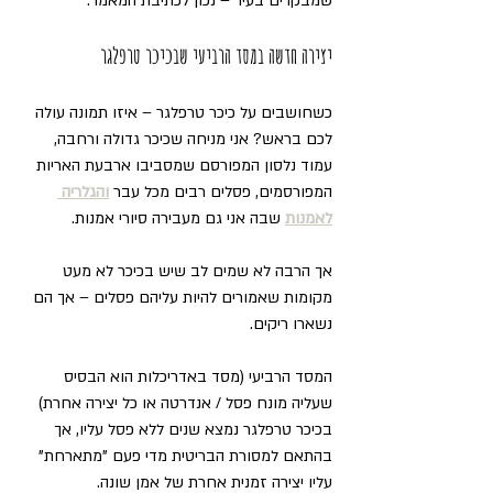
שמבקרים בעיר – נכון לכתיבת המאמר:
יצירה חדשה במסד הרביעי שבכיכר טרפלגר
כשחושבים על כיכר טרפלגר – איזו תמונה עולה 
לכם בראש? אני מניחה שכיכר גדולה ורחבה, 
עמוד נלסון המפורסם שמסביבו ארבעת האריות 
המפורסמים, פסלים רבים מכל עבר 
והגלריה 
לאמנות
 שבה אני גם מעבירה סיורי אמנות.
אך הרבה לא שמים לב שיש בכיכר לא מעט 
מקומות שאמורים להיות עליהם פסלים – אך הם 
נשארו ריקים.
המסד הרביעי (מסד באדריכלות הוא הבסיס 
שעליה מונח פסל / אנדרטה או כל יצירה אחרת) 
בכיכר טרפלגר נמצא שנים ללא פסל עליו, אך 
בהתאם למסורת הבריטית מדי פעם "מתארחת" 
עליו יצירה זמנית אחרת של אמן שונה.