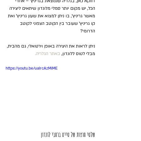
דווקא כאן, בגלריה שנמצאת בגריניץ' – אחרי 
הכל, יש מקום יותר סמלי מלונדון שיתאים ליצירה 
מאשר גריניץ', בו ניתן למצוא את שעון גריניץ' ואת 
קו גריניץ' שעובר בין הקוטב הצפוני לקוטב 
הדרומי?
ניתן לראות את היצירה באופן וירטואלי, גם מהבית, 
מבלי לטוס ללונדון, 
באתר הגלריה.
https://youtu.be/uaIrcAzMiME
שלטי חוצות של טייט ברחבי לונדון