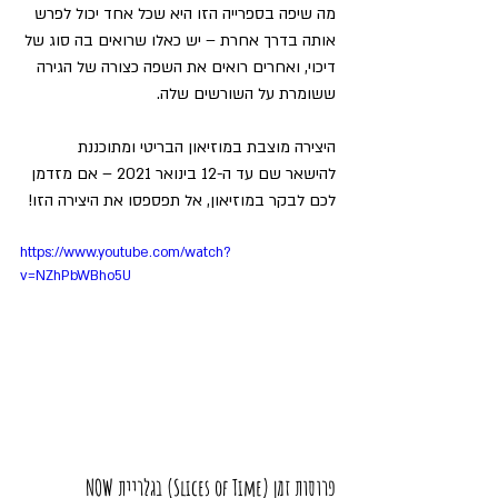
מה שיפה בספרייה הזו היא שכל אחד יכול לפרש 
אותה בדרך אחרת – יש כאלו שרואים בה סוג של 
דיכוי, ואחרים רואים את השפה כצורה של הגירה 
ששומרת על השורשים שלה.
היצירה מוצבת במוזיאון הבריטי ומתוכננת 
להישאר שם עד ה-12 בינואר 2021 – אם מזדמן 
לכם לבקר במוזיאון, אל תפספסו את היצירה הזו!
https://www.youtube.com/watch?
v=NZhPbWBho5U
פרוסות זמן (Slices of Time) בגלריית NOW