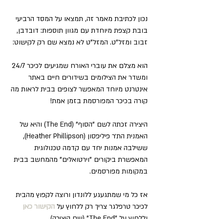
נכון לכתיבת מאמר זה, תמצאו על המסד הרביעי 
בובת קצפת מיוחדת עם מגוון תוספות: דובדבן, 
זבוב ומזל"ט. המזל"ט לא נמצא שם רק לקישוט: 
הוא מצלם את עוברי האורח שמגיעים לכיכר 24/7 
ומשדר את הצילומים בשידורים חיים באתר 
אינטרנט מיוחד המאפשר לצופים בבית לראות מה 
קורה בכיכר המפורסמת בזמן אמת!
היצירה זכתה לשם "הסוף" (The End) והיא של 
האמנית הת׳ר פיליפסון (Heather Phillipson), 
ששילבה אמנות יחד עם קדמה טכנולוגית 
המאפשרת ביקורים "וירטואלים" מהמחשב בבית 
במקומות מפורסמים.
אז כל מי שמתגעגע ללונדון ורוצה לקפוץ מהבית 
לכיכר טרפלגר צריך רק ללחוץ על 
הקישור כאן
וללחוץ על "The End" (שם היצירה).