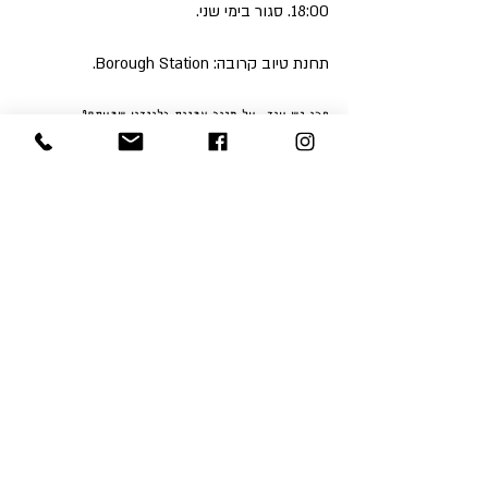
18:00. סגור בימי שני.
תחנת טיוב קרובה: Borough Station.
חכו יש עוד: על סיור אמנות בלונדון שמעתם?
הצטרפו אלי לחוויה אמנותית מעוררת השראה 
ברחבי הגלריות ומוזיאוני האמנות המובחרים של 
בירת אנגליה!
איתי תוכלו לבקר בתערוכות הזמניות לצד 
התערוכות הקבועות החשובות בעיר. הסיור נמשך 
שעתיים-שעתיים וחצי, ומתאים למשפחות עם 
ילדים, זוגות או מטיילים בודדים.
להזמנת 
סיורי אמנות בלונדון בעברית
 או 
באנגלית, אם זה סיור פרטי או קבוצתי, מלאו את 
הטופס
בקישור הבא
 ואחזור אליכם עם כל 