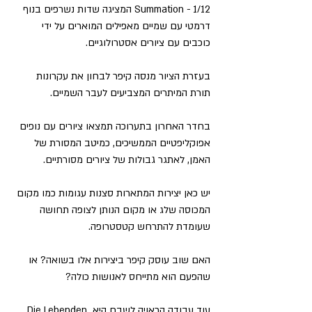
Summation − 1/12 המציגה שדות נשרפים בנוף 
דרמטי עם שמיים מאפילים המוארים על ידי 
כוכבים עם ציורים אסטרולוגיים.
בעזרת הציור מנסה קיפר לבחון את עקרונות 
תורת המיתרים המצביעים לעבר השמיים.
בחדר האחרון בתערוכה תמצאו ציורים עם נופים 
אפוקליפטיים הממשיכים, כמיטב המסורת של 
האמן, לאתגר גבולות של ציורים מסורתיים.
יש כאן יצירות המתארות סצנות עגומות כמו מקום 
המכוסה שלג או מקום הנותן לצופה תחושה 
שעומדת להתרחש קטסטרופה. 
האם שוב עוסק קיפר ביצירות אלו בשואה? או 
שהפעם הוא מתייחס לאנושות כולה?
עוד עבודה הראויה לשבח היא Die Lebenden 