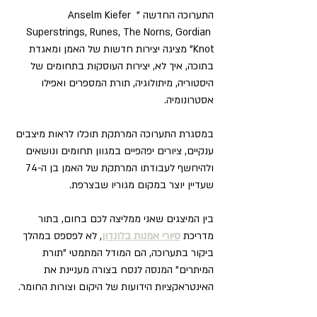
התערוכה החדשה " Anselm Kiefer 
Superstrings, Runes, The Norns, Gordian 
Knot" מציגה יצירות חדשות של האמן ומאגדת 
בתוכה, איך לא, יצירות העוסקות בתחומים של 
היסטוריה, מיתולוגיה, תורת המספרים ואפילו 
אסטרונומיה.
במסגרת התערוכה המרתקת תוכלו לראות מיצבים 
ענקיים, ציורים יפהפיים במגוון תחומים ונושאים 
ולהיחשף לעבודתו המרתקת של האמן בן ה-74 
שעדיין יוצר במקום מגוריו שבצרפת.
בין המיצגים שאני ממליצה לכם בחום, בתור 
מדריכת 
סיורי אמנות בלונדון
, לא לפספס במהלך 
ביקור בתערוכה, הם המודל המתמטי "תורת 
המיתרים" המנסה לנסח בצורה מעניינת את 
האינטראקציות הידועות של היקום וצורות החומר.