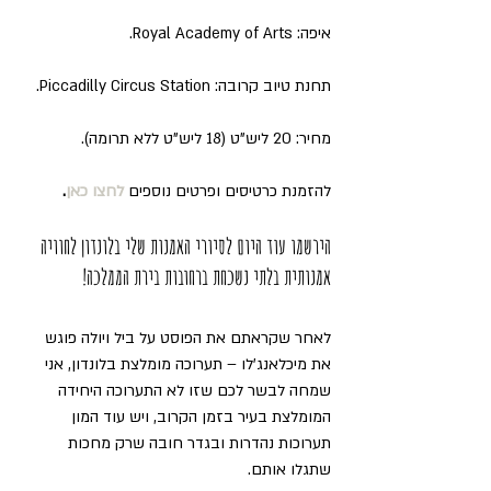
איפה: Royal Academy of Arts.
תחנת טיוב קרובה: Piccadilly Circus Station.
מחיר: 20 ליש"ט (18 ליש"ט ללא תרומה).
להזמנת כרטיסים ופרטים נוספים 
לחצו כאן
.
הירשמו עוד היום לסיורי האמנות שלי בלונדון לחוויה 
אמנותית בלתי נשכחת ברחובות בירת הממלכה!
לאחר שקראתם את הפוסט על ביל ויולה פוגש 
את מיכלאנג'לו – תערוכה מומלצת בלונדון, אני 
שמחה לבשר לכם שזו לא התערוכה היחידה 
המומלצת בעיר בזמן הקרוב, ויש עוד המון 
תערוכות נהדרות ובגדר חובה שרק מחכות 
שתגלו אותם.