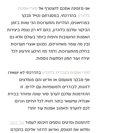
אני מזמינה אתכם להצטרף אל 
סיורי אמנות 
בלונדון
 בהדרכתי, במסגרתם נטייל ונבקר 
במוזיאונים, הגלריות והתערוכות הכי שוות בזמן 
הביקור שלכם בלונדון, בהם לא רק נצפה ביצירות 
האמנות החשובות והיפות ביותר בעולם אלא גם 
נבין מה עומד מאחוריהם, נפגוש אוצרי תערוכות 
בחלק מהתערוכות, נלמד מה הרקע והרעיון לכל 
יצירה ועוד המון הפתעות נוספות.
סיורי אמנות בעברית בלונדון
 בהדרכתי לא ישאירו 
אף מבקר משעמם או אדיש והם מומלצים 
לזוגות, לבודדים ולמשפחות עם ילדים. זו 
ההזדמנות שלכם לערוך סיור שונה ומיוחד בבירת 
אנגליה שיישאר בתור חוויה לכל החיים ויגרום 
לכם להעריך ולאהוב אמנות עוד יותר!
להזמנות ופרטים נוספים היכנסו לעמוד 
צור קשר
ומלאו את הטופס, ואדאג לחזור אליכם בהקדם 