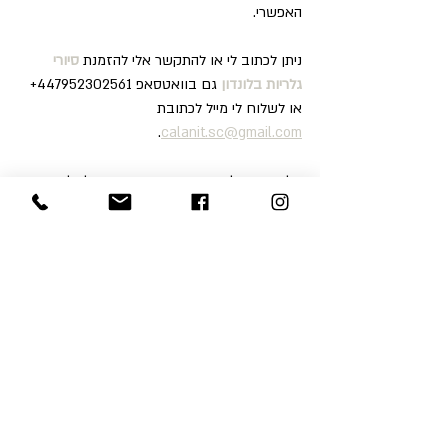
האפשרי.
ניתן לכתוב לי או להתקשר אלי להזמנת 
סיורי 
גלריות בלונדון
 גם בוואטסאפ 447952302561+ 
או לשלוח לי מייל לכתובת 
.
calanit.sc@gmail.com
אל תשכחו לבקר 
בעמוד הפייסבוק
 שלי, לעשות 
לייק ולקבל עדכונים והמלצות מדי שבוע על כל 
מה שחדש בלונדון!
Blog
Recent Posts
See All