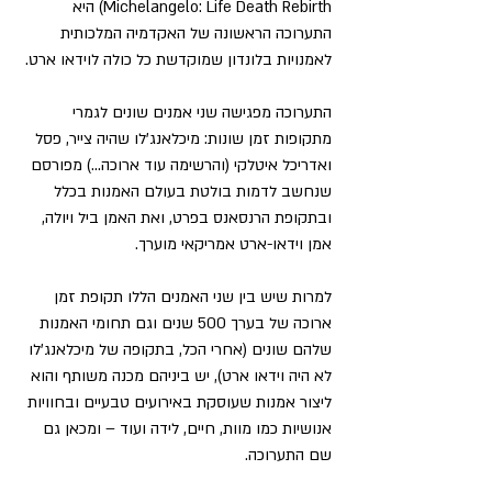
Michelangelo: Life Death Rebirth) היא 
התערוכה הראשונה של האקדמיה המלכותית 
לאמנויות בלונדון שמוקדשת כל כולה לוידאו ארט.
התערוכה מפגישה שני אמנים שונים לגמרי 
מתקופות זמן שונות: מיכלאנג'לו שהיה צייר, פסל 
ואדריכל איטלקי (והרשימה עוד ארוכה...) מפורסם 
שנחשב לדמות בולטת בעולם האמנות בכלל 
ובתקופת הרנסאנס בפרט, ואת האמן ביל ויולה, 
אמן וידאו-ארט אמריקאי מוערך.
למרות שיש בין שני האמנים הללו תקופת זמן 
ארוכה של בערך 500 שנים וגם תחומי האמנות 
שלהם שונים (אחרי הכל, בתקופה של מיכלאנג'לו 
לא היה וידאו ארט), יש ביניהם מכנה משותף והוא 
ליצור אמנות שעוסקת באירועים טבעיים ובחוויות 
אנושיות כמו מוות, חיים, לידה ועוד – ומכאן גם 
שם התערוכה.