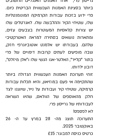
גרייסון פרי,  אחד האמנים האנגליים החשובים 
ביותר בסצינת האמנות העכשווית הבריטית כיום. 
פרי ידוע בזכות עבודות הקרמיקה המונומנטליות 
שלו, שטיחי הקיר וההלבשה שלו. לאגרטלים שלו 
יש צורות קלאסיות המעוטרות בצבעים עזים, 
ומתארות נושאים בסתירה למראה האטרקטיבי 
שלהם. בעבודתו יש אלמנט אוטוביוגרפי חזק, 
שבה מופיעים לעתים קרובות דימויים של פרי 
בתור "קלייר", האלטר-אגו הנשי שלו ו"אלן מיזלס", 
דובון ילדותו.
זוהי תערוכת האמנות העכשווית הגדולה ביותר 
שהתקיימה אי פעם במוזיאון, והיא תכלות עבודות 
קרמיקה, שטיחי קיר ועבודות על נייר, שיוצגו לצד 
חלק מהאוספים של הוולאס, שהיוו השראה 
לעבודותיו של גרייסון פרי.
לא לפספס!
התערוכה תוצג מה- 28 במרץ עד ה- 26 
באוקטובר 2025. 
כרטיס כניסה למבוגר: £15