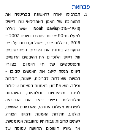
פברואר:
הברביקן יארח לראשונה בבריטניה את 
התערוכה של האמן האמריקאי נוח דייוויס 
(1983–2015)
Noah Davis
  אשר כוללת 
למעלה מ-50 יצירות, שנוצרו בשנים 2007 – 
2015 , וכוללות ציור, פיסול ועבודות על נייר. 
התערוכה בוחנת את הציורים הפיגורטיביים 
של דייויס, הלוכדים את ההיבטים הרגשיים 
והפנטסטיים של חיי היומיום. בציוריו 
דיוויס מנסה לייצג את האנשים סביבו - 
דמויות שצוללות לבריכות, ישנות, רוקדות 
וכיו"ב. הוא מתבונן באמנות בסצנות שיכולות 
להיות מציאותיות וחלומיות, משמחות 
ומלנכוליות. דייויס שאב את ההשראה 
ליצירותיו מצילום אנונימי, מארכיונים אישיים, 
קולנוע, תולדות האמנות ודמיונו הפורה. 
לעתים קרובות עבודותיו נחשבות אניגמטיות, 
אך ציוריו חושפים תחושה עמוקה של 