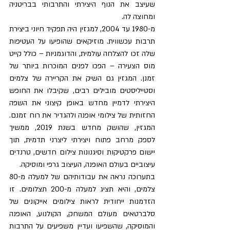
שעיצב את הנוף היצירתי והתרבותי בבריטניה 
ומחוצה לה.
מ-1980 עד 2004, למגזין היה תפקיד חיוני ביצירת 
תרבות עכשווית. מוזיקאים שהופיעו על העטיפות 
שלה זכו להצלחה עולמית, והדוגמניות – כולל קייט 
מוס הצעירה – הפכו לפנים המוכרות ביותר של 
זמנן. המגזין גם השיק את הקריירה של צלמים 
וסטייליסטים מובילים רבים, שקיבלו את החופש 
היצירתי לדמיין מחדש באופן קיצוני את השפה 
החזותית של צילומי אופנה ולהגדיר את רוח זמנם. 
המגזין, שהושק מחדש בשנת 2019, ממשיך 
לספק מרחב פתוח ויצירתי ליצרני תדמית, תוך 
יישום פרקטיקות וסיגנונות צילום חדשים, טרנדים 
עיצוביים בעולם האופנה, העיצוב גרפי ומוסיקה.  
בתערוכה נראה את עבודותיהם של למעלה מ-80 
צלמים, והיא תציג למעלה מ-200 תצלומים. זו 
הזדמנות ייחודית לראות צילומים אייקונים של 
סלברטאים מעולם המשחק, הקולנוע, האופנה 
והמוסיקה, שהשפיעו ועדיין משפיעים על התרבות 