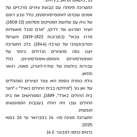
גוך, פיקאסו וסזאן, בין היתר.
התערוכה תיפתח עם קבוצת ציורים מרכזיים של 
אמנים שקדמו לאימפרסיוניסטים, כולל טבע דומם 
של גויה עם שלושת הסטייקים מסלומון (1808-12), 
הציור המרגש של ז'ריקו, "אדם סובל מאשליות 
מדרג צבאי" (בסביבות 1819-1822) והערסל 
הפרובוקטיבי של קורבה (1844). בלב התערוכה 
יוצגו כמה מהציורים הגדולים ביותר של 
האימפרסיוניזם והפוסט-אימפרסיוניזם, כולל 
עבודות בולטות של טולוז-לוטרק, מאנה, רנואר 
וסזאן.  
גולת כותרת נוספת היא צמד הציורים המהוללים 
של ואן גוך ("מחלקה בבית החולים בארל" ו-"חצר 
בית החולים בארל", 1889), הממחישים את בית 
החולים שבו היה חולה בעקבות התמוטטותו 
הנפשית.
התערוכה מציגה מה- 14 בפברואר עד 26 במאי 
2025. 
כרטיס כניסה למבוגר: £ 16