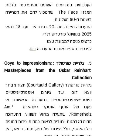
העכשווית במדיומים השונים והתפרסמו בזכות 
המגזין The Face  שהקפיץ להם את הקריירה 
בשנות ה-80 העליזות.
התערוכה מציגה מה- 20 בפברואר  ועד 18 במאי 
2025 בנשיונל פורטריט גלרי. 
כרטיס כניסה למבוגר: £23
לפרטים נוספים אודות התערוכה 
כאן
.
5.  
גלריית קורטולד :Goya to Impressionism: 
Masterpieces from the Oskar Reinhart 
Collection
גלריית קורטולד (Courtauld Gallery) תציג מבחר 
יוצא דופן של ציורים אימפרסיוניסטיים 
ופוסט-אימפרסיוניסטיים בתערוכה הראשונה אי 
פעם של אוסף אוסקר ריינהארט  “Am 
Römerholz”, שתעלה מחוץ לשוויץ. התערוכה 
תהיה הזדמנות ייחודית לראות כמה מיצירות המופת 
של האוסף, כולל יצירות של גויה, מונה, רנואר, ואן 