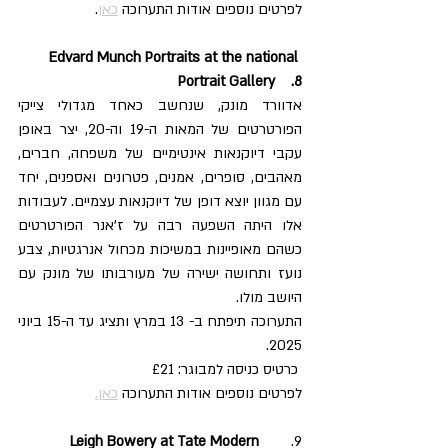
לפרטים נוספים אודות התערוכה 
כאן
.
 Edvard Munch Portraits at the national 
Portrait Gallery    .8
אדוורד מונק, שנחשב כאחד מגדולי צייקי 
הפורטרטים של המאות ה-19 וה-20, יצר באופן 
עקבי דיוקנאות אינטימיים של משפחה, חברים, 
מאהבים, סופרים, אמנים, פטרונים ואספנים, יחד 
עם מגוון יוצא דופן של דיוקנאות עצמיים. לעבודות 
אלו היתה השפעה רבה על ז'אנר הפורטרטים 
כשהם מאופיינות במשיכות מכחול אנרגטיות, צבע 
נועז ותחושה ישירה של מעורבותו של מונק עם 
היושב מולו.
התערוכה תיפתח ב- 13 במרץ ותציג עד ה-15 ביוני 
2025.
 כרטיס כניסה למבוגר: £21
לפרטים נוספים אודות התערוכה 
כאן.
  Leigh Bowery at Tate Modern        
.9