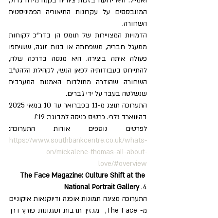
ואמייל. היא ידועה בזכות ציוריה בקנה מידה גדול, 
המתבססים על עקרונות התיאוריה הפמיניסטית 
השחורה.
הדמויות המצויירות של תומס הן בדר"כ לקוחות 
ממעגל חבריה, משפחתה או בנות זוגה, ששיתפו 
פעולה איתה ביצירה. היא מנסה בדרכה שלה, 
להתייחס בעבודותיה לפאן הנשי, לקהילת הלהט"ב 
השחורה שהודרה מתולדות האמנות המערבית 
שנשלטה בעבר על ידי גברים.
התערוכה תוצג מ-11 בפברואר עד 10 במאי 2025 
בהיווארד גלרי. כרטיס כניסה למבוגר: £19
לפרטים נוספים אודות התערוכה: 
https://www.southbankcentre.co.uk/whats-
on/mickalene-thomas-all-about-
love/#overview
    The Face Magazine: Culture Shift at the 
National Portrait Gallery 
.4
התערוכה מציגה תמונות אופנה ודיוקנאות איקוניים 
מ- The Face,  מגזין תרבות וסגנונות פורץ דרך 