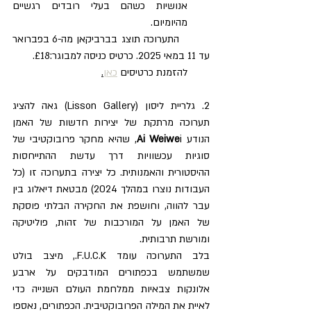
אנושיות כשהם בעלי רובדים רגשיים 
מהיומיום.
        התערוכה תוצג בברביקאן מה-6 בפברואר 
עד 11 במאי 2025. כרטיס כניסה למבוגר:£18. 
        להזמנת כרטיסים 
כאן
.
2. גלריית ליסון (Lisson Gallery) גאה להציג 
תערוכה מרתקת של יצירות חדשות של האמן 
הנודע 
Ai Weiwe
i, שהיא מחקר פרובוקטיבי של 
סוגיות עכשוויות דרך עדשת ההתייחסות 
ההיסטורית והאמנותית. כל יצירה בתערוכה זו (כל 
העבודות נוצרו במהלך 2024) מבטאת דיאלוג בין 
עבר להווה, וחושפת את החקירה הבלתי פוסקת 
של האמן על המורכבות של זהות, פוליטיקה 
ומורשת תרבותית.
בלב התערוכה עומד F.U.C.K., מיצב בולט 
שמשתמש בכפתורים המודבקים על ארבע 
אלונקות צבאיות ממלחמת העולם השנייה כדי 
לאיית את המילה הפרובוקטיבית. הכפתורים, נאספו 