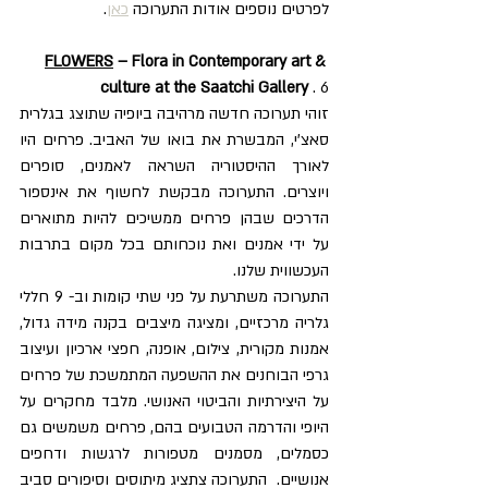
לפרטים נוספים אודות התערוכה 
כאן
.
FLOWERS
 – Flora in Contemporary art & 
culture at the Saatchi Gallery
 . 6
זוהי תערוכה חדשה מרהיבה ביופיה שתוצג בגלרית 
סאצ'י, המבשרת את בואו של האביב. פרחים היו 
לאורך ההיסטוריה השראה לאמנים, סופרים 
ויוצרים. התערוכה מבקשת לחשוף את אינספור 
הדרכים שבהן פרחים ממשיכים להיות מתוארים 
על ידי אמנים ואת נוכחותם בכל מקום בתרבות 
העכשווית שלנו.
התערוכה משתרעת על פני שתי קומות וב- 9 חללי 
גלריה מרכזיים, ומציגה מיצבים בקנה מידה גדול, 
אמנות מקורית, צילום, אופנה, חפצי ארכיון ועיצוב 
גרפי הבוחנים את ההשפעה המתמשכת של פרחים 
על היצירתיות והביטוי האנושי. מלבד מחקרים על 
היופי והדרמה הטבועים בהם, פרחים משמשים גם 
כסמלים, מסמנים מטפורות לרגשות ודחפים 
אנושיים.  התערוכה צתציג מיתוסים וסיפורים סביב 