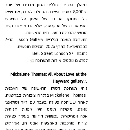
במהלך השנים וכוללים מגוון מדהים של יותר 
מ-9,000 סוגים. היצירה מסמלת לא רק את שיאו 
של המחקר הנרחב של האמן על התיעוש 
וההיסטוריה של הטקסטיל, אלא גם מייצגת קשר 
מוחשי למהפכה התעשייתית הראשונה.
התערוכה מוצגת בגלריית Lisson Gallery מה-7 
בפברואר-15 במרץ 2025. הכניסה חופשית.
כתובת:  27 Bell Street, London  
לפרטים נוספים אודות התערוכה 
כאן
.
    Mickalene Thomas: All About Love at the 
Hayward gallery 
.3
זוהי תערוכת הסולו הראשונה של האמנית 
 Mickalene Thomas בגלריה ציבורית בבריטניה, 
לאחר ששיתפה פעולה בעבר עם דיור וסולאנג' 
נואלס. מיקלנה תומס היא אמנית חזותית 
אפרו-אמריקאית עכשווית הידועה בעיקר כציירת 
יצירות מורכבות באמצעות אבני חן, אקריליק 